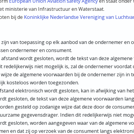
form
European Union Aviation safety Agency
en staat onder 
t ministerie van Infrastructuur en Waterstaat.
oten bij de
Koninklijke Nederlandse Vereniging van Luchtv
ijn van toepassing op elk aanbod van de ondernemer en o
ssen ondernemer en consument.
afstand wordt gesloten, wordt de tekst van deze algemen
it redelijkerwijs niet mogelijk is, zal de ondernemer voord
wijze de algemene voorwaarden bij de ondernemer zijn in te 
ijk kosteloos worden toegezonden.
tand elektronisch wordt gesloten, kan in afwijking van het 
dt gesloten, de tekst van deze algemene voorwaarden lang
orden gesteld op zodanige wijze dat deze door de consume
rzame gegevensdrager. Indien dit redelijkerwijs niet mogeli
rdt gesloten, worden aangegeven waar van de algemene vo
n en dat zij op verzoek van de consument langs elektroni