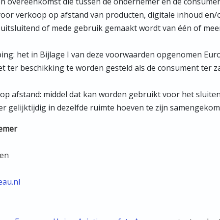
n overeenkomst die tussen de ondernemer en de consument
or verkoop op afstand van producten, digitale inhoud en/of
 uitsluitend of mede gebruik gemaakt wordt van één of me
ing: het in Bijlage I van deze voorwaarden opgenomen Eur
iet ter beschikking te worden gesteld als de consument ter z
op afstand: middel dat kan worden gebruikt voor het sluit
gelijktijdig in dezelfde ruimte hoeven te zijn samengekom
nemer
ven
eau.nl