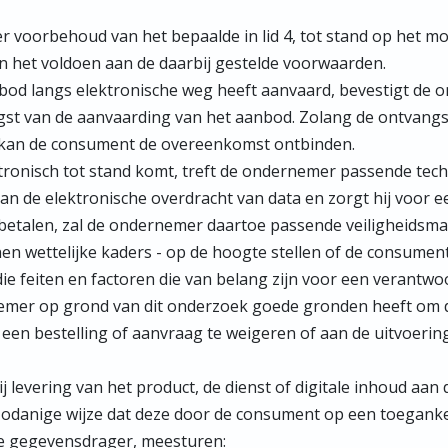
 voorbehoud van het bepaalde in lid 4, tot stand op het 
 het voldoen aan de daarbij gestelde voorwaarden.
bod langs elektronische weg heeft aanvaard, bevestigt de 
gst van de aanvaarding van het aanbod. Zolang de ontvangs
 kan de consument de overeenkomst ontbinden.
ronisch tot stand komt, treft de ondernemer passende tech
van de elektronische overdracht van data en zorgt hij voor 
betalen, zal de ondernemer daartoe passende veiligheidsma
n wettelijke kaders - op de hoogte stellen of de consument
die feiten en factoren die van belang zijn voor een veran
nemer op grond van dit onderzoek goede gronden heeft om 
d een bestelling of aanvraag te weigeren of aan de uitvoeri
ij levering van het product, de dienst of digitale inhoud a
op zodanige wijze dat deze door de consument op een toegank
 gegevensdrager, meesturen: