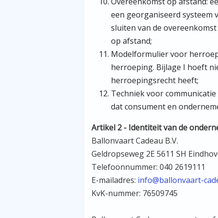
Overeenkomst op afstand: ee
een georganiseerd systeem vo
sluiten van de overeenkomst
op afstand;
Modelformulier voor herroep
herroeping. Bijlage I hoeft n
herroepingsrecht heeft;
Techniek voor communicatie 
dat consument en ondernemer 
Artikel 2 - Identiteit van de onder
Ballonvaart Cadeau B.V.
Geldropseweg 2E 5611 SH Eindho
Telefoonnummer: 040 2619111
E-mailadres:
info@ballonvaart-cad
KvK-nummer: 76509745